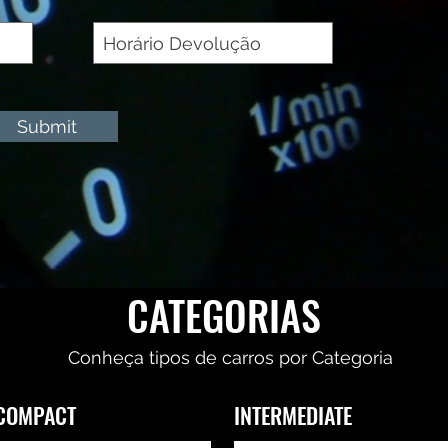
i
r
e
d
Submit
CATEGORIAS
Conheça tipos de carros por Categoria
COMPACT
INTERMEDIATE