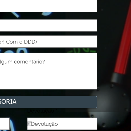
r
Devolução
*
e
q
u