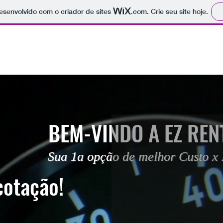
 desenvolvido com o criador de sites
.com
. Crie seu site hoje.
BEM-VINDO A EZ REN
Sua 1a opção de melhor Custo x 
cotação!